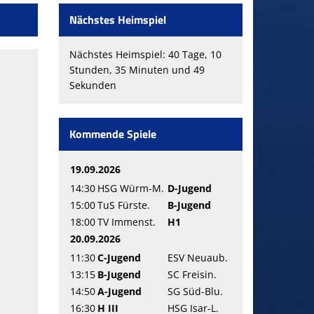
Nächstes Heimspiel
Nächstes Heimspiel: 40 Tage, 10
Stunden, 35 Minuten und 48
Sekunden
Kommende Spiele
19.09.2026
14:30
HSG Würm-M.
D-Jugend
15:00
TuS Fürste.
B-Jugend
18:00
TV Immenst.
H1
20.09.2026
11:30
C-Jugend
ESV Neuaub.
13:15
B-Jugend
SC Freisin.
14:50
A-Jugend
SG Süd-Blu.
16:30
H III
HSG Isar-L.