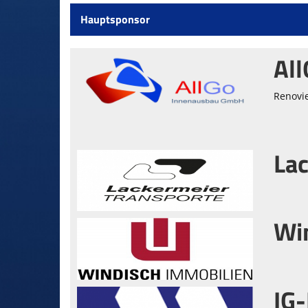
Hauptsponsor
Al
Renovi
Lac
Wi
IG