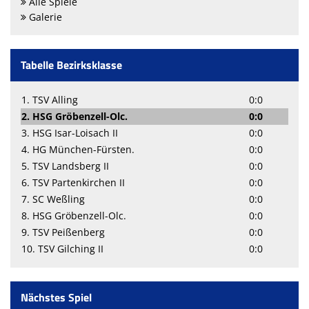
Alle Spiele
Galerie
Tabelle Bezirksklasse
1. TSV Alling
0:0
2. HSG Gröbenzell-Olc.
0:0
3. HSG Isar-Loisach II
0:0
4. HG München-Fürsten.
0:0
5. TSV Landsberg II
0:0
6. TSV Partenkirchen II
0:0
7. SC Weßling
0:0
8. HSG Gröbenzell-Olc.
0:0
9. TSV Peißenberg
0:0
10. TSV Gilching II
0:0
Nächstes Spiel