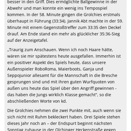
besser in den Griff. Dies ermöglichte Ballgewinne in der
Abwehr und man konnte ein wenig ins Tempospiel
kommen. In der 58. Minute gingen die Grolchies erstmals
überhaupt in Führung (33:34). Jannik Abt machte in der 59.
Minute mit einem Gegenstoßtreffer zum 33:35 den Deckel
drauf. Am Ende stand ein mehr als glücklicher 35:36-Sieg
auf der Anzeigetafel.
„Traurig zum Anschauen. Wenn ich noch Haare hätte,
wären sie mir spätestens heute ausgefallen. Immerhin ist
ein positiver Aspekt des Spiels heute, dass unsere
Außenspieler RoboRoma, Maierboots, Ganja und
Seppojunior allesamt für die Mannschaft in die Bresche
gesprungen sind und mit ihren guten Wurfquoten von
außen uns heute das Spiel über den Angriff gewinnen -
das haben die Jungs wirklich Klasse gemacht“, so die
abschließenden Worte von kd.
Die Grolchies nehmen die zwei Punkte mit, auch wenn sie
sich nicht mit Ruhm bekleckert haben. Drei Spiele stehen
dieses Jahr noch an – der Endspurt beginnt nächsten
Sonntag zuhause in der Olchinger Heckenstraße gegen