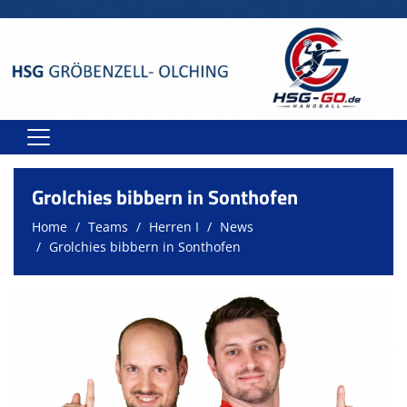
Home
Grolchies bibbern in Sonthofen
Teams
Home
Teams
Herren I
News
Grolchies bibbern in Sonthofen
Spielstätten
Spielplan
Sponsoren
Kontakt
Onlineshop